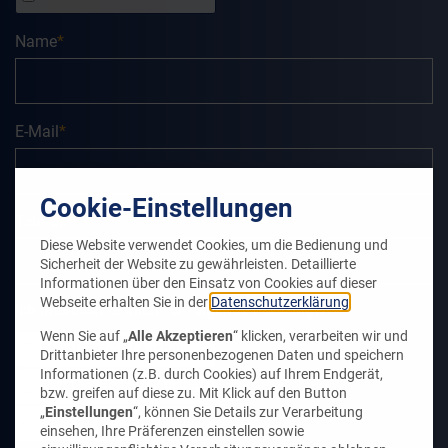
Pflichtfeld
Name
*
Pflichtfeld
E-Mail
*
Cookie-Einstellungen
Telefon
Diese Website verwendet Cookies, um die Bedienung und
Sicherheit der Website zu gewährleisten. Detaillierte
Informationen über den Einsatz von Cookies auf dieser
Webseite erhalten Sie in der
Datenschutzerklärung
.
Ich interessiere mich für folgende Leistungen
Wenn Sie auf „
Alle Akzeptieren
“ klicken, verarbeiten wir und
Privat Umbau / Ausbau
Drittanbieter Ihre personenbezogenen Daten und speichern
Informationen (z.B. durch Cookies) auf Ihrem Endgerät,
Gewerbe Umbau / Ausbau
bzw. greifen auf diese zu. Mit Klick auf den Button
„
Einstellungen
“, können Sie Details zur Verarbeitung
Wasser- & Brandschaden
einsehen, Ihre Präferenzen einstellen sowie