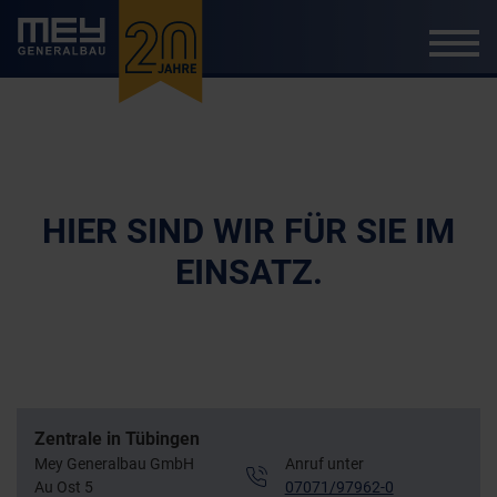
Navigation
Leistungen
überspringen
Karriere
HIER SIND WIR FÜR SIE IM
Referenzen
EINSATZ.
Unternehmen
Engagement
Kontakt & Standorte
Zentrale in Tübingen
Mey Generalbau GmbH
Anruf unter
Au Ost 5
07071/97962-0