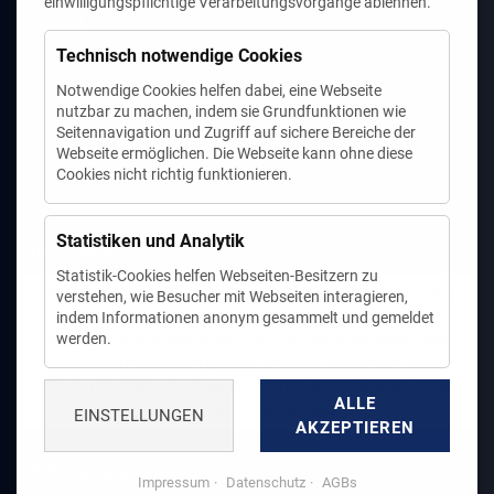
einwilligungspflichtige Verarbeitungsvorgänge ablehnen.
Nachricht
Technisch notwendige Cookies
Notwendige Cookies helfen dabei, eine Webseite
nutzbar zu machen, indem sie Grundfunktionen wie
Seitennavigation und Zugriff auf sichere Bereiche der
Webseite ermöglichen. Die Webseite kann ohne diese
Cookies nicht richtig funktionieren.
Statistiken und Analytik
Pflichtfeld
Einverständnis
*
Statistik-Cookies helfen Webseiten-Besitzern zu
Mit der Nutzung dieses Formulars erklären Sie sich mit der
verstehen, wie Besucher mit Webseiten interagieren,
Speicherung und Verarbeitung Ihrer Daten durch diese
indem Informationen anonym gesammelt und gemeldet
werden.
Website einverstanden und sind sich der unverschlüsselten
Datenübertragung von E-Mails bewusst. Außerdem willigen
Sie der Kontaktaufnahme zu. Weitere Informationen finden
ALLE
Sie in unserer Erklärung zum
Datenschutz
.
EINSTELLUNGEN
AKZEPTIEREN
Verifizierung läuft...
Impressum
Datenschutz
AGBs