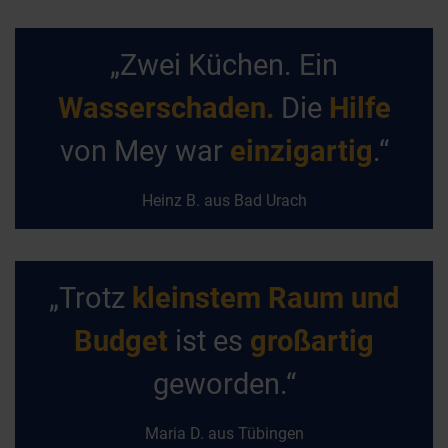
„Zwei Küchen. Ein
Wasserschaden.
Die
Hilfe
von Mey war
einzigartig
.“
Heinz B. aus Bad Urach
„Trotz
kleinstem Raum und
Budget
ist es
großartig
geworden.“
Maria D. aus Tübingen