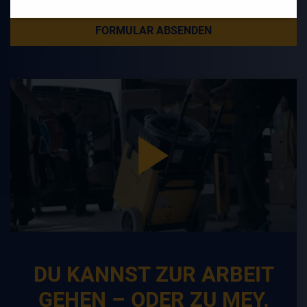
FORMULAR ABSENDEN
DU KANNST ZUR ARBEIT
GEHEN –
ODER ZU MEY.