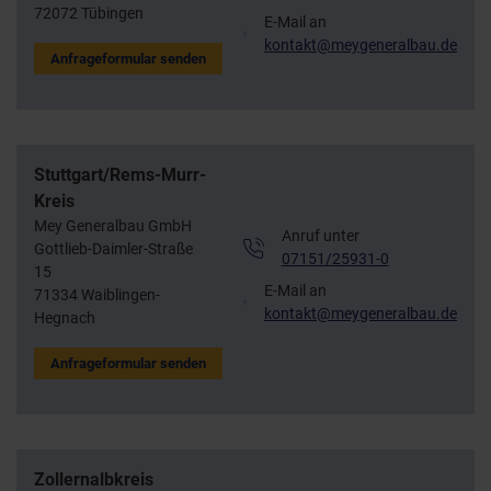
72072 Tübingen
E-Mail an
kontakt@meygeneralbau.de
Anfrageformular senden
Stuttgart/Rems-Murr-
Kreis
Mey Generalbau GmbH
Anruf unter
Gottlieb-Daimler-Straße
07151/25931-0
15
E-Mail an
71334 Waiblingen-
kontakt@meygeneralbau.de
Hegnach
Anfrageformular senden
Zollernalbkreis